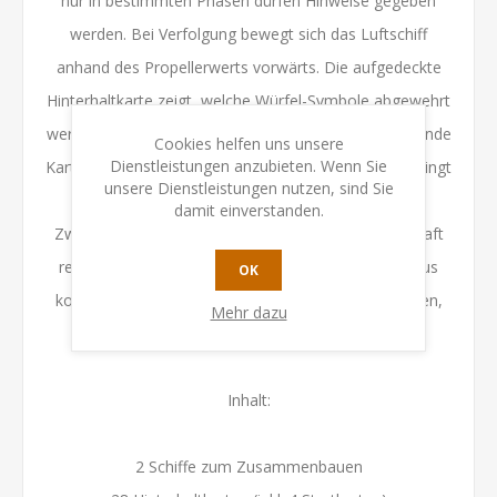
nur in bestimmten Phasen dürfen Hinweise gegeben
werden. Bei Verfolgung bewegt sich das Luftschiff
anhand des Propellerwerts vorwärts. Die aufgedeckte
Hinterhaltkarte zeigt, welche Würfel-Symbole abgewehrt
werden müssen. Reihum versuchen die Spieler passende
Cookies helfen uns unsere
Dienstleistungen anzubieten. Wenn Sie
Karten zu spielen oder Rauchgranaten zu nutzen. Gelingt
unsere Dienstleistungen nutzen, sind Sie
dies nicht, verliert das Schiff Energie. Bei
damit einverstanden.
Zwischenstopps wird Ausrüstung gekauft, Mannschaft
reaktiviert und der Pirat rückt vor. Im Expertenmodus
OK
kommt es zu einem finalen Kampf gegen den Piraten,
Mehr dazu
bei dem Masten zerstört werden müssen.
Inhalt:
2 Schiffe zum Zusammenbauen