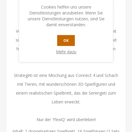
eliminieren oder deinen Gegner an der Bewegung
Cookies helfen uns unsere
Dienstleistungen anzubieten. Wenn Sie
hindern.
unsere Dienstleistungen nutzen, sind Sie
damit einverstanden.
Vorausschauendes Denken und Anpassungsfähigkeit
sind gefragt, denn jedes Tier bewegt sich anders und
OK
hat seine eigenen Stärken und Schwächen ... und ein
Mehr dazu
kluger Zug kann alles verändern!
Strategeti ist eine Mischung aus Connect 4 und Schach
mit Tieren, mit wunderschönen 3D-Spielfiguren und
einem realistischen Spielbrett, das die Serengeti zum
Leben erweckt.
Nur der 'FlexiQ' wird überleben!
Inhalt: 1 doppelseitiges Spielbrett, 16 Spielfiguren (2 Sets