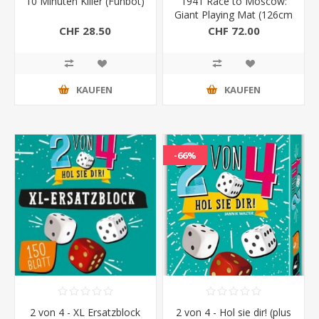
10 Minuten Killer (Funbot)
1941 Race to Moscow:
Giant Playing Mat (126cm
x 84cm)
CHF 28.50
CHF 72.00
KAUFEN
KAUFEN
-66%
2 von 4 - XL Ersatzblock
2 von 4 - Hol sie dir! (plus