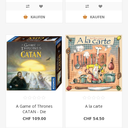
KAUFEN
KAUFEN
A Game of Thrones
A la carte
CATAN - Die
Bruderschaft der
CHF 109.00
CHF 54.50
Nachtwache