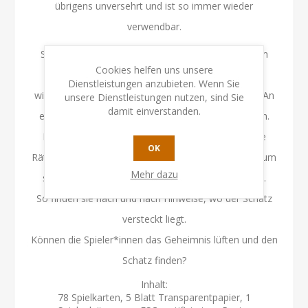
übrigens unversehrt und ist so immer wieder
verwendbar.
So wird’s gespielt: Die Spieler*innen sollen in einem
Cookies helfen uns unsere
Museum einen längst verloren geglaubten Schatz
Dienstleistungen anzubieten. Wenn Sie
wiederfinden, bevor er in die falschen Hände gerät. An
unsere Dienstleistungen nutzen, sind Sie
damit einverstanden.
einem geheimen Ort im Museum liegt er verborgen.
Die Exponate im Museum verbergen Rätsel. Diese
OK
Rätsel müssen die Spieler*innen gemeinsam lösen, um
Mehr dazu
so dem Schatz Schritt für Schritt näherzukommen.
So finden sie nach und nach Hinweise, wo der Schatz
versteckt liegt.
Können die Spieler*innen das Geheimnis lüften und den
Schatz finden?
Inhalt:
78 Spielkarten, 5 Blatt Transparentpapier, 1