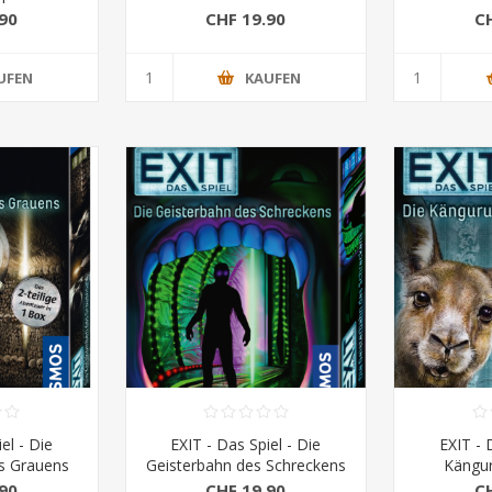
90
CHF 19.90
C
UFEN
KAUFEN
el - Die
EXIT - Das Spiel - Die
EXIT - 
s Grauens
Geisterbahn des Schreckens
Kängu
90
CHF 19.90
C