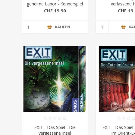
geheime Labor - Kennerspiel
verlassene H
des Jahres 2017
Kennerspiel des 
CHF 19.90
CHF 19.
KAUFEN
KA
EXIT - Das Spiel - Die
EXIT - Das Spiel
vergessene Insel
im Orient-E