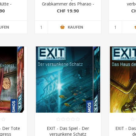
ütte -
Grabkammer des Pharao -
verb
Jahres 2017
Kennerspiel des Jahres 2017
90
CHF 19.90
C
UFEN
KAUFEN
 - Der Tote
EXIT - Das Spiel - Der
EXIT - Das
xpress
versunkene Schatz
d