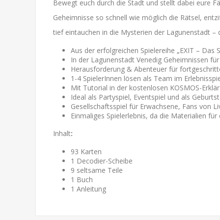
Bewegt euch durch die Stadt und stellt dabei eure F
Geheimnisse so schnell wie möglich die Rätsel, entz
tief eintauchen in die Mysterien der Lagunenstadt –
Aus der erfolgreichen Spielereihe „EXIT – Das 
In der Lagunenstadt Venedig Geheimnissen für
Herausforderung & Abenteuer für fortgeschritt
1-4 SpielerInnen lösen als Team im Erlebnisspi
Mit Tutorial in der kostenlosen KOSMOS-Erklär
Ideal als Partyspiel, Eventspiel und als Geburt
Gesellschaftsspiel für Erwachsene, Fans von L
Einmaliges Spielerlebnis, da die Materialien f
Inhalt
:
93 Karten
1 Decodier-Scheibe
9 seltsame Teile
1 Buch
1 Anleitung