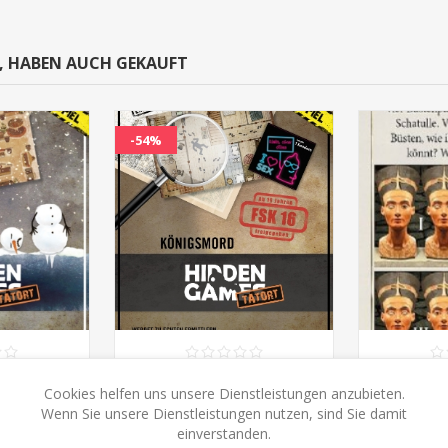
N, HABEN AUCH GEKAUFT
-54%
 Tatort:
Hidden Games Tatort:
Verbor
Cookies helfen uns unsere Dienstleistungen anzubieten.
chen 6.Fall
Königsmord 5. Fall
Wenn Sie unsere Dienstleistungen nutzen, sind Sie damit
CHF 15.00
C
HF 32.90
CHF 32.90
einverstanden.