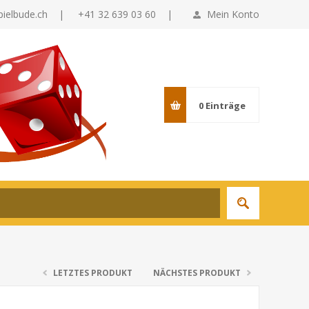
pielbude.ch
|
+41 32 639 03 60 |
Mein Konto
0
Einträge
LETZTES PRODUKT
NÄCHSTES PRODUKT