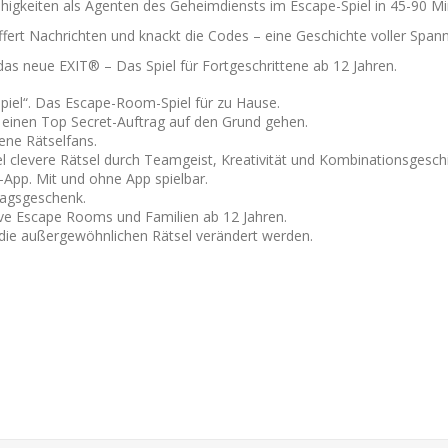
ähigkeiten als Agenten des Geheimdiensts im Escape-Spiel in 45-90 Mi
iffert Nachrichten und knackt die Codes – eine Geschichte voller Sp
 das neue EXIT® – Das Spiel für Fortgeschrittene ab 12 Jahren.
Spiel“. Das Escape-Room-Spiel für zu Hause.
 einen Top Secret-Auftrag auf den Grund gehen.
ene Rätselfans.
el clevere Rätsel durch Teamgeist, Kreativität und Kombinationsgeschi
-App. Mit und ohne App spielbar.
stagsgeschenk.
ive Escape Rooms und Familien ab 12 Jahren.
ür die außergewöhnlichen Rätsel verändert werden.