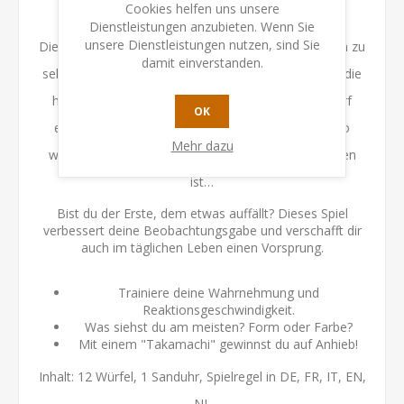
Cookies helfen uns unsere
um!
Dienstleistungen anzubieten. Wenn Sie
unsere Dienstleistungen nutzen, sind Sie
Die anderen Spieler haben nun 10 Sekunden Zeit, um zu
damit einverstanden.
sehen, ob sie eine Form oder Farbe finden können, die
häufiger vorkommt. Der Gewinner einer Runde darf
OK
einen seiner Würfel aus dem Spiel nehmen. Und so
Mehr dazu
weiter… bis ein Spieler alle seine Würfel losgeworden
ist…
Bist du der Erste, dem etwas auffällt? Dieses Spiel
verbessert deine Beobachtungsgabe und verschafft dir
auch im täglichen Leben einen Vorsprung.
Trainiere deine Wahrnehmung und
Reaktionsgeschwindigkeit.
Was siehst du am meisten? Form oder Farbe?
Mit einem "Takamachi" gewinnst du auf Anhieb!
Inhalt: 12 Würfel, 1 Sanduhr, Spielregel in DE, FR, IT, EN,
NL