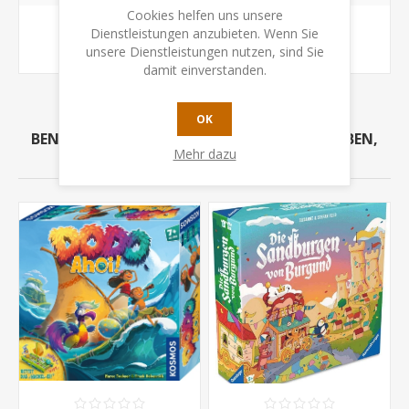
Cookies helfen uns unsere
Dienstleistungen anzubieten. Wenn Sie
kohl rabbit
(1)
unsere Dienstleistungen nutzen, sind Sie
damit einverstanden.
OK
BENUTZER, DIE DIESEN ARTIKEL GEKAUFT HABEN,
Mehr dazu
HABEN AUCH GEKAUFT