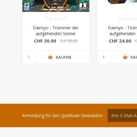
Daimyo - Trümmer der
Daimyo - Trü
aufgehenden Sonne
aufgehenden 
(Grimspire)
Miniaturenset (
CHF 30.00
CHF 24.00
CHF 59.90
C
KAUFEN
KA
Anmeldung für den Spielbude-Newsletter