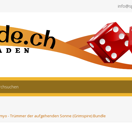
info@s
myo - Trümmer der aufgehenden Sonne (Grimspire) Bundle