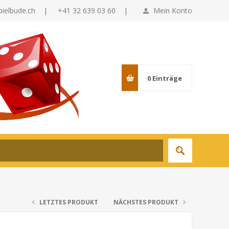
pielbude.ch
|
+41 32 639 03 60 |
Mein Konto
0
Einträge
LETZTES PRODUKT
NÄCHSTES PRODUKT