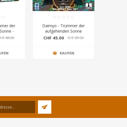
mmer der
Daimyo - Trümmer der
Sonne -
aufgehenden Sonne
Gimspire)
(Grimspire) Bundle
CHF 45.00
HF 48.00
CHF 89.00
UFEN
KAUFEN