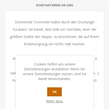
KONTAKTIEREN SIE UNS
Donnernde Trommeln hallen durch den Dschungel
Yucatans. Sei bereit, dein Volk vor Yaxchilan, einer der
größten Städte des Mayas, zu beschützen, die auf ihrem
Eroberungszug vor nichts Halt machen.
Inhalt: 2 Spielerhilfen, 2 Stadttableaus, 40 Einheiten, 4
Cookies helfen uns unsere
Truppenanführer, 2 Stadtanführer, 6
Dienstleistungen anzubieten. Wenn Sie
Gebäudeaktionsplättchen, 6 Anführeraktionsplättchen, 2
unsere Dienstleistungen nutzen, sind Sie
damit einverstanden.
Punktezähler, 2 Opferzähler, 6 Entwicklungszähler, 10
Start-Kampfkarten, 4 Rundenzähler, 24
OK
Gebäudeplättchen, 6 Verbesserungsplättchen, 8
Mehr dazu
Beraterplättchen, 6 Gabenplättchen, 18