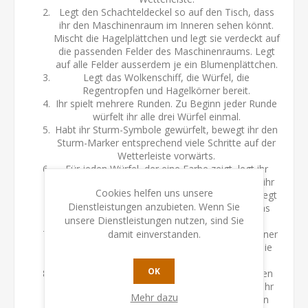
Legt den Schachteldeckel so auf den Tisch, dass
ihr den Maschinenraum im Inneren sehen könnt.
Mischt die Hagelplättchen und legt sie verdeckt auf
die passenden Felder des Maschinenraums. Legt
auf alle Felder ausserdem je ein Blumenplättchen.
Legt das Wolkenschiff, die Würfel, die
Regentropfen und Hagelkörner bereit.
Ihr spielt mehrere Runden. Zu Beginn jeder Runde
würfelt ihr alle drei Würfel einmal.
Habt ihr Sturm-Symbole gewürfelt, bewegt ihr den
Sturm-Marker entsprechend viele Schritte auf der
Wetterleiste vorwärts.
Für jeden Würfel, der eine Farbe zeigt, legt ihr
einen Regentropfen in das Wolkenschiff. Habt ihr
Cookies helfen uns unsere
bereits Hagel im Maschinenraum aufgedeckt, legt
Dienstleistungen anzubieten. Wenn Sie
ihr auch entsprechend viele Hagelkörner in das
unsere Dienstleistungen nutzen, sind Sie
Wolkenschiff.
Hebt das Wolkenschiff mit je einem Finger in einer
damit einverstanden.
Schlaufe an und steuert es gemeinsam über die
Blumenfelder.
OK
Lasst die Regentropfen in die zuvor gewürfelten
Blumenbeete fallen. Gelingt euch das, pflanzt ihr
Mehr dazu
Blumen: Ersetzt jeden Regentropfen durch ein