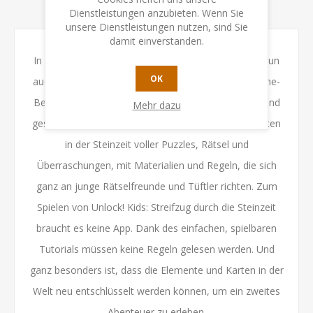
KONTAKTIEREN SIE UNS
Dienstleistungen anzubieten. Wenn Sie
unsere Dienstleistungen nutzen, sind Sie
damit einverstanden.
In Unlock! Kids: Streifzug durch die Steinzeit finden nun
OK
auch die jüngsten Spieler zwei Fälle des Escape-Game-
Bestsellers in einer speziell für Kinder entwickelten und
Mehr dazu
gestalten Version. Zwei außergewöhnliche Geschichten
in der Steinzeit voller Puzzles, Rätsel und
Überraschungen, mit Materialien und Regeln, die sich
ganz an junge Rätselfreunde und Tüftler richten. Zum
Spielen von Unlock! Kids: Streifzug durch die Steinzeit
braucht es keine App. Dank des einfachen, spielbaren
Tutorials müssen keine Regeln gelesen werden. Und
ganz besonders ist, dass die Elemente und Karten in der
Welt neu entschlüsselt werden können, um ein zweites
Abenteuer zu erleben.