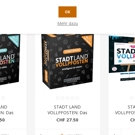
UFEN
KAUFEN
OK
Mehr dazu
AND
STADT LAND
ST
N: Das
VOLLPFOSTEN: Das
VOLLPFO
ior Edition
Kartenspiel – Classic Edition
EDITION 
50
CHF 27.50
C