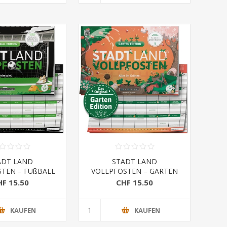
ADT LAND
STADT LAND
TEN – FUßBALL
VOLLPFOSTEN – GARTEN
Heimspiel (DinA4-
EDITION - "Alles im Grünen."
HF 15.50
CHF 15.50
Format)
KAUFEN
KAUFEN