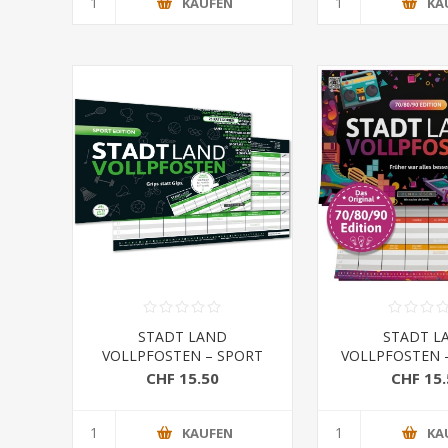
KAUFEN
KA
STADT LAND
STADT L
VOLLPFOSTEN – SPORT
VOLLPFOSTEN –
EDITION (DinA4-Format)
EDITION - Früher
CHF 15.50
CHF 15.
besse
KAUFEN
KA