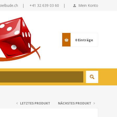
pielbude.ch
|
+41 32 639 03 60 |
Mein Konto
0
Einträge
LETZTES PRODUKT
NÄCHSTES PRODUKT