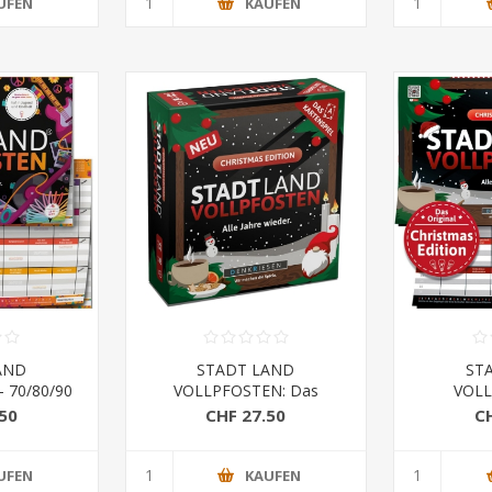
UFEN
KAUFEN
AND
STADT LAND
ST
 70/80/90
VOLLPFOSTEN: Das
VOLL
 war alles
Kartenspiel – CHRISTMAS
WEIHNA
50
CHF 27.50
C
r
EDITION - Alle Jahre wieder
UFEN
KAUFEN