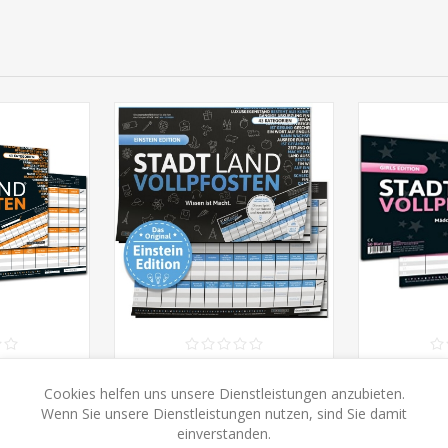
AND
STADT LAND
ST
 - XXL-
VOLLPFOSTEN - Einstein
VOLLPF
Cookies helfen uns unsere Dienstleistungen anzubieten.
A3-Format)
EDITION (im DinA3-Format)
Wenn Sie unsere Dienstleistungen nutzen, sind Sie damit
50
CHF 18.50
C
einverstanden.