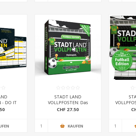
AND
STADT LAND
ST
- DO IT
VOLLPFOSTEN: Das
VOLLPFOS
ON (DinA4-
Kartenspiel – FUSSBALL
EDITION - 
50
CHF 27.50
C
)
EDITION - "Heimspiel."
UFEN
KAUFEN