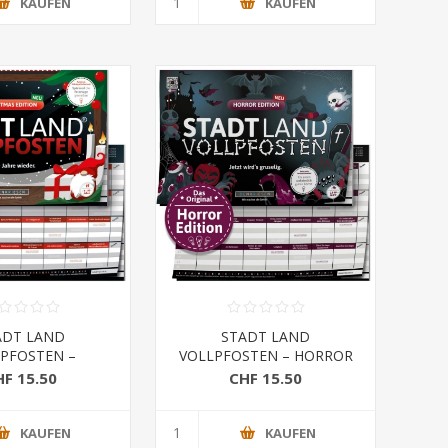
KAUFEN
KAUFEN
ADT LAND
STADT LAND
PFOSTEN –
VOLLPFOSTEN – HORROR
CHTS EDITION
EDITION - Jetzt wird’s
HF 15.50
CHF 15.50
gruselig
KAUFEN
KAUFEN