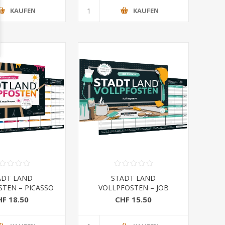
KAUFEN
KAUFEN
ADT LAND
STADT LAND
STEN – PICASSO
VOLLPFOSTEN – JOB
(DinA3-Format)
EDITION (DinA4-Format)
HF 18.50
CHF 15.50