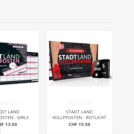
ADT LAND
STADT LAND
OSTEN - GIRLS
VOLLPFOSTEN - ROTLICHT
EDITION
EDITION
HF 13.50
CHF 15.50