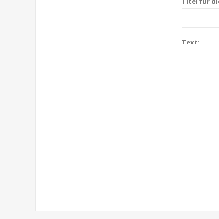
Titel für d
Text: