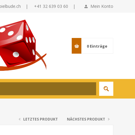
pielbude.ch
|
+41 32 639 03 60 |
Mein Konto
0
Einträge
LETZTES PRODUKT
NÄCHSTES PRODUKT