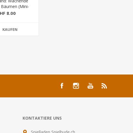
sland: Wachende
 Bäumen (Mini-
eiterung)
HF 8.00
KAUFEN
KONTAKTIERE UNS
Spielladen Spielbude.ch,