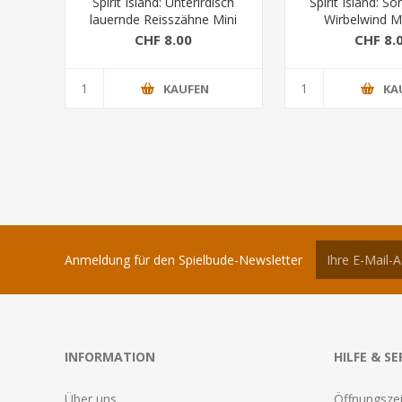
Spirit Island: Unterirdisch
Spirit Island: S
lauernde Reisszähne Mini
Wirbelwind Mi
Erw.
CHF 8.00
CHF 8.
KAUFEN
KA
Anmeldung für den Spielbude-Newsletter
INFORMATION
HILFE & SE
Über uns
Öffnungszei