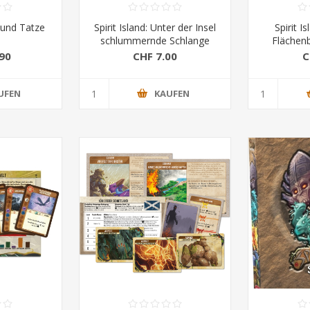
t und Tatze
Spirit Island: Unter der Insel
Spirit I
schlummernde Schlange
Flächen
(Promo)
90
CHF 7.00
C
UFEN
KAUFEN