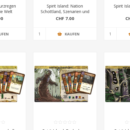
Sturzregen
Spirit Island: Nation
Spirit Is
ie Welt
Schottland, Szenarien und
Kartenerw
00
CHF 7.00
C
UFEN
KAUFEN