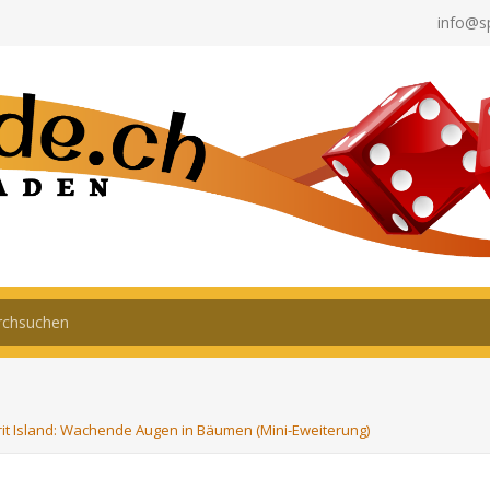
info@s
rit Island: Wachende Augen in Bäumen (Mini-Eweiterung)