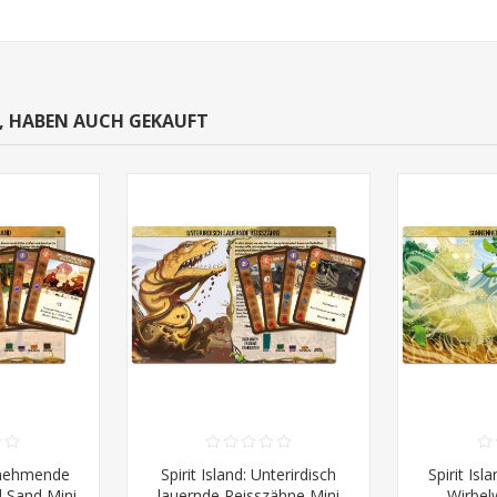
N, HABEN AUCH GEKAUFT
Zunehmende
Spirit Island: Unterirdisch
Spirit Isl
d Sand Mini
lauernde Reisszähne Mini
Wirbel