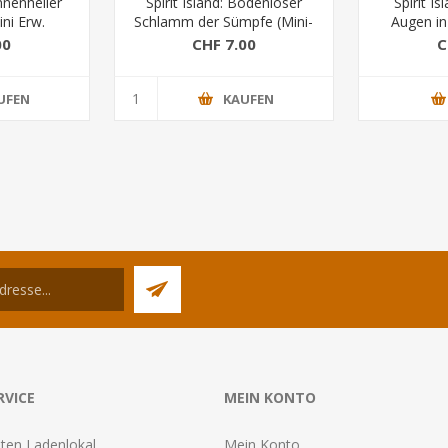
onnenheller
Spirit Island: Bodenloser
Spirit I
ni Erw.
Schlamm der Sümpfe (Mini-
Augen in
Eweiterung)
Ew
00
CHF 7.00
C
UFEN
KAUFEN
RVICE
MEIN KONTO
ten Ladenlokal
Mein Konto