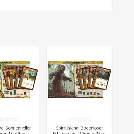
and: Sonnenheller
Spirit Island: Bodenloser
wind Mini Erw.
Schlamm der Sümpfe (Mini-