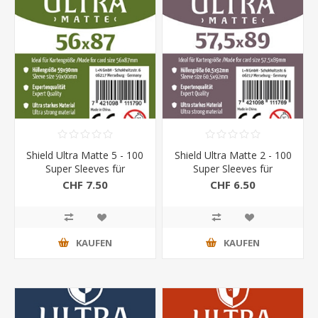
Shield Ultra Matte 5 - 100
Shield Ultra Matte 2 - 100
Super Sleeves für
Super Sleeves für
Kartengrösse 56 x 87
Kartengrösse 57,5 x 89
CHF 7.50
CHF 6.50
mm
mm
KAUFEN
KAUFEN