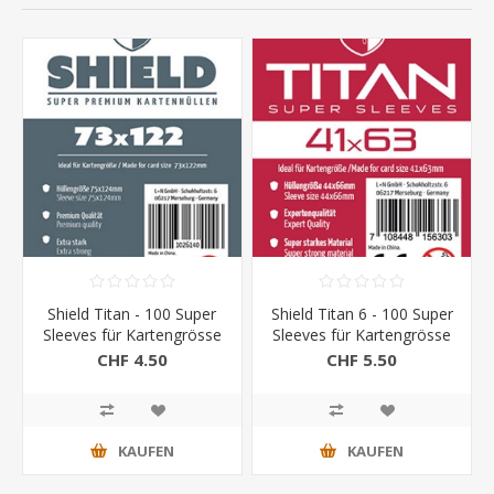
Shield Titan - 100 Super
Shield Titan 6 - 100 Super
Sleeves für Kartengrösse
Sleeves für Kartengrösse
73 x 122 mm
41 x 63 mm
CHF 4.50
CHF 5.50
KAUFEN
KAUFEN