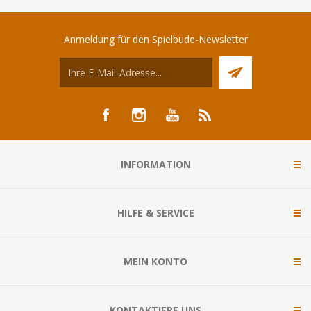
Anmeldung für den Spielbude-Newsletter
INFORMATION
HILFE & SERVICE
MEIN KONTO
KONTAKTIERE UNS