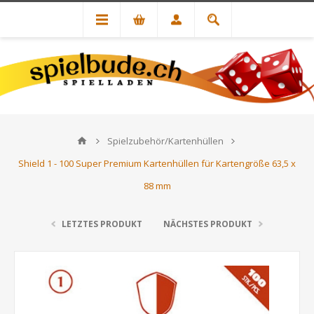
Spielzubehör/Kartenhüllen
Shield 1 - 100 Super Premium Kartenhüllen für Kartengröße 63,5 x
88 mm
LETZTES PRODUKT
NÄCHSTES PRODUKT