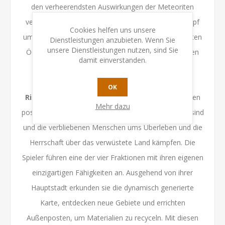
den verheerendsten Auswirkungen der Meteoriten
verschont wurden. Nun herrscht ein erbitterter Kampf
Cookies helfen uns unsere
um die schwindenden Ressourcen, den im verwüsteten
Dienstleistungen anzubieten. Wenn Sie
unsere Dienstleistungen nutzen, sind Sie
Ödland nur die Entschlossensten für sich entscheiden
damit einverstanden.
werden.
OK
Rise of the Wastelands
spielt in einer futuristischen
Mehr dazu
postapokalyptischen Welt, in der Ressourcen knapp sind
und die verbliebenen Menschen ums Überleben und die
Herrschaft über das verwüstete Land kämpfen. Die
Spieler führen eine der vier Fraktionen mit ihren eigenen
einzigartigen Fähigkeiten an. Ausgehend von ihrer
Hauptstadt erkunden sie die dynamisch generierte
Karte, entdecken neue Gebiete und errichten
Außenposten, um Materialien zu recyceln. Mit diesen