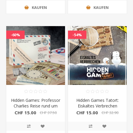
KAUFEN
KAUFEN
-60%
-54%
Hidden Games: Professor
Hidden Games Tatort:
Charlies Reise rund um
Eiskaltes Verbrechen
die Welt
6.Fall
CHF 15.00
CHF 15.00
CHF 37.50
CHF 32.90