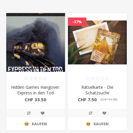
-37%
Hidden Games Hangover:
Rätselkarte - Die
Express in den Tod
Schatzsuche
(Krimidinner)
CHF 33.50
CHF 7.50
CHF 11.90
KAUFEN
KAUFEN