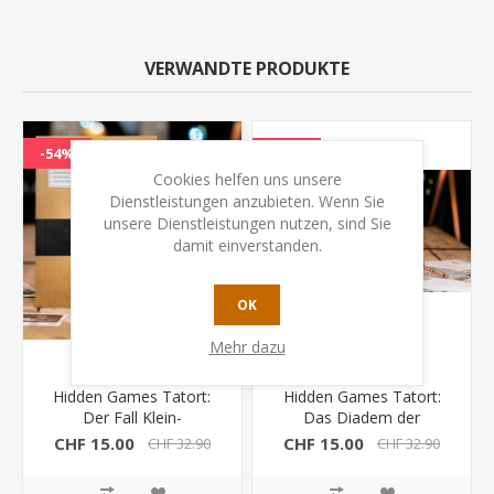
VERWANDTE PRODUKTE
-54%
-54%
Cookies helfen uns unsere
Dienstleistungen anzubieten. Wenn Sie
unsere Dienstleistungen nutzen, sind Sie
damit einverstanden.
OK
Mehr dazu
Hidden Games Tatort:
Hidden Games Tatort:
Der Fall Klein-
Das Diadem der
Borstelheim 1.Fall
Madonna 2.Fall
CHF 15.00
CHF 15.00
CHF 32.90
CHF 32.90