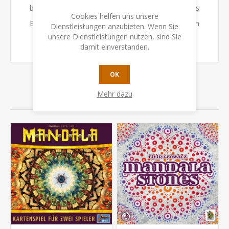
besetzen – oder zu erweitern. Schnell kann sich das
Cookies helfen uns unsere
Blatt wenden, wenn der Gegner einen Stein für sein
Dienstleistungen anzubieten. Wenn Sie
unsere Dienstleistungen nutzen, sind Sie
Mandala beansprucht.
damit einverstanden.
OK
Mehr dazu
VERWANDTE PRODUKTE