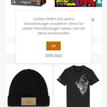
Cookies helfen uns unsere
Kluster
Trio (Coctail Games)
Dienstleistungen anzubieten. Wenn Sie
unsere Dienstleistungen nutzen, sind Sie
CHF 28.50
CHF 17.50
damit einverstanden.
OK
KAUFEN
KAUFEN
Mehr dazu