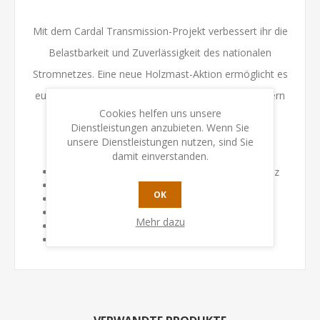
Mit dem Cardal Transmission-Projekt verbessert ihr die
Belastbarkeit und Zuverlässigkeit des nationalen
Stromnetzes. Eine neue Holzmast-Aktion ermöglicht es
euch, Verbindungen zwischen erfüllten Vertragsfeldern
Cookies helfen uns unsere
zu schaffen.
Dienstleistungen anzubieten. Wenn Sie
unsere Dienstleistungen nutzen, sind Sie
Inhalt:
damit einverstanden.
4 Einkommensmarker "Naturschutz" aus Holz
5 Naturschutzgebietfiguren aus Holz
OK
21 Holzmastfiguren aus Holz
1 Verbindungsplättchen
Mehr dazu
16 Naturschutzgebiet-/Holzmast-Karten
1 Anleitung