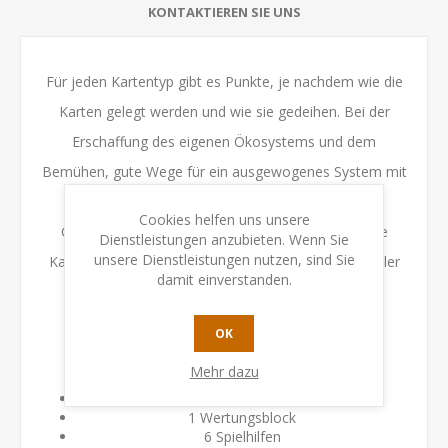
KONTAKTIEREN SIE UNS
Für jeden Kartentyp gibt es Punkte, je nachdem wie die
Karten gelegt werden und wie sie gedeihen. Bei der
Erschaffung des eigenen Ökosystems und dem
Bemühen, gute Wege für ein ausgewogenes System mit
hoher Bio-Diversität zu finden, gibt es viele
Cookies helfen uns unsere
Gelegenheiten, Punkte zu gewinnen. Nachdem alle
Dienstleistungen anzubieten. Wenn Sie
unsere Dienstleistungen nutzen, sind Sie
Karten genommen und gespielt wurden, ist der Spieler
damit einverstanden.
mit den meisten Punkten für sein Ökosystem der
Spielsieger.
OK
Spielinhalt:
Mehr dazu
132 Karten
1 Wertungsblock
6 Spielhilfen