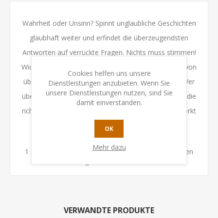
Wahrheit oder Unsinn? Spinnt unglaubliche Geschichten
glaubhaft weiter und erfindet die überzeugendsten
Antworten auf verrückte Fragen. Nichts muss stimmen!
Wichtig ist nur, dass ihr möglichst viele Mitspieler davon
Cookies helfen uns unsere
überzeugt, dass eure Antwort die einzig wahre ist. Wer
Dienstleistungen anzubieten. Wenn Sie
unsere Dienstleistungen nutzen, sind Sie
überzeugt, punktet. Und wer zugleich auch noch auf die
damit einverstanden.
richtige Antwort tippt, punktet gleich noch einmal.Merkt
euch also: Wer besser spinnt, gewinnt!
OK
Inhalt:
Mehr dazu
1 Spielplan, 10 Spielfiguren, 10 Tippsteine, 152 Karten
mit 912 Aufgaben, 1 Detektor, 1 Block
VERWANDTE PRODUKTE