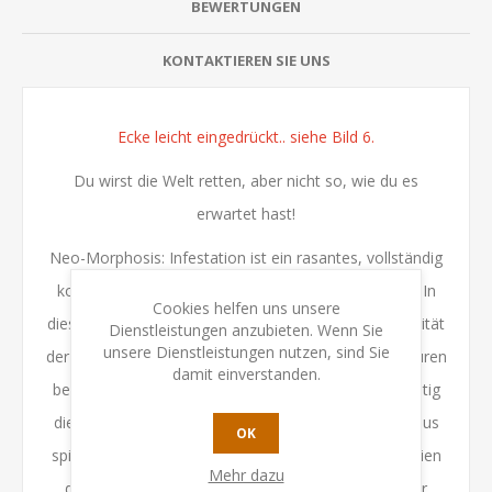
BEWERTUNGEN
KONTAKTIEREN SIE UNS
Ecke leicht eingedrückt.. siehe Bild 6.
Du wirst die Welt retten, aber nicht so, wie du es
erwartet hast!
Neo-Morphosis: Infestation ist ein rasantes, vollständig
kooperatives Sci-Fi-Überlebensspiel für 1–4 Spieler. In
Cookies helfen uns unsere
diesem Spiel müssen Sie und Ihre Kollegen die Integrität
Dienstleistungen anzubieten. Wenn Sie
unsere Dienstleistungen nutzen, sind Sie
der Forschungsstation vor den außerirdischen Kreaturen
damit einverstanden.
bewahren, die sie überrennen, während Sie gleichzeitig
die Ziele des Szenarios erfüllen. Im Kampagnenmodus
OK
spielen Sie mehrere miteinander verbundene Szenarien
Mehr dazu
durch und versuchen dabei, den Lastwagen auf der