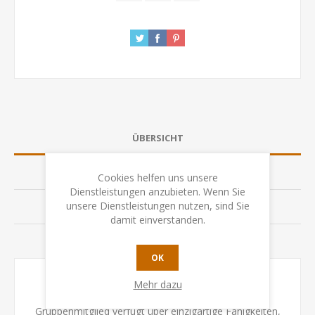
ÜBERSICHT
SPEZIFIKATION
Cookies helfen uns unsere
Dienstleistungen anzubieten. Wenn Sie
unsere Dienstleistungen nutzen, sind Sie
BEWERTUNGEN
damit einverstanden.
KONTAKTIEREN SIE UNS
OK
Mehr dazu
Medieval ist ein würfelgesteuertes Spiel. Jedes
Gruppenmitglied verfügt über einzigartige Fähigkeiten,