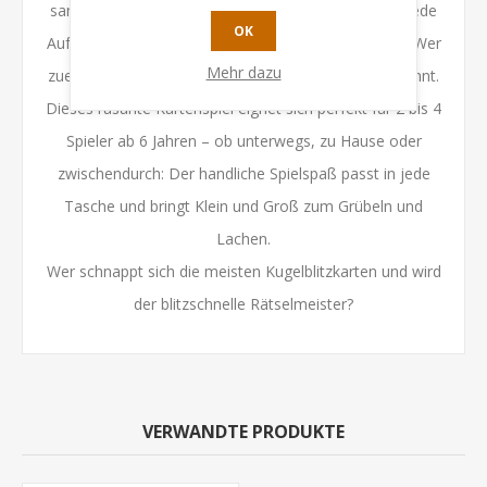
sammeln, Zahlen sortieren oder Summen bilden – jede
OK
Aufgabe fordert Köpfchen und schnelle Reaktionen! Wer
Mehr dazu
zuerst Farben, Zahlen oder Summen sammelt, gewinnt.
Dieses rasante Kartenspiel eignet sich perfekt für 2 bis 4
Spieler ab 6 Jahren – ob unterwegs, zu Hause oder
zwischendurch: Der handliche Spielspaß passt in jede
Tasche und bringt Klein und Groß zum Grübeln und
Lachen.
Wer schnappt sich die meisten Kugelblitzkarten und wird
der blitzschnelle Rätselmeister?
VERWANDTE PRODUKTE