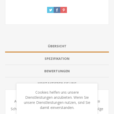
ÜBERSICHT
SPEZIFIKATION
BEWERTUNGEN
KONTAKTIEREN SIE UNS
Cookies helfen uns unsere
Dienstleistungen anzubieten. Wenn Sie
Auf den Spielkarten warten knifflige Aufgaben in drei
unsere Dienstleistungen nutzen, sind Sie
damit einverstanden.
Schwierigkeitsstufen: Farben in der richtigen Reihenfolge