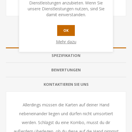
Dienstleistungen anzubieten. Wenn Sie
unsere Dienstleistungen nutzen, sind Sie
damit einverstanden.
OK
ÜBERSICHT
Mehr dazu
SPEZIFIKATION
BEWERTUNGEN
KONTAKTIEREN SIE UNS
Allerdings müssen die Karten auf deiner Hand
nebeneinander liegen und dürfen nicht umsortiert
werden. Schlägst du eine Kombo, musst du dir
außerdem überlegen, ob du diese auf die Hand nimmst