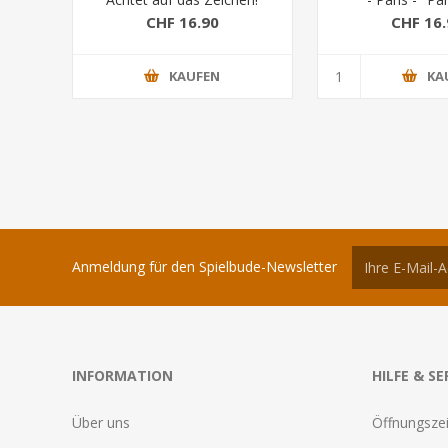
Montmart
CHF 16.90
CHF 16.
KAUFEN
KA
Anmeldung für den Spielbude-Newsletter
INFORMATION
HILFE & SE
Über uns
Öffnungszei