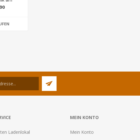
re"
90
UFEN
RVICE
MEIN KONTO
ten Ladenlokal
Mein Konto