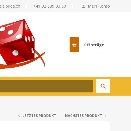
pielbude.ch
|
+41 32 639 03 60 |
Mein Konto
0
Einträge
LETZTES PRODUKT
NÄCHSTES PRODUKT