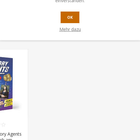
einverstanden.
OK
Mehr dazu
ory Agents
anik am