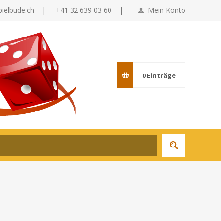
pielbude.ch
|
+41 32 639 03 60 |
Mein Konto
0
Einträge