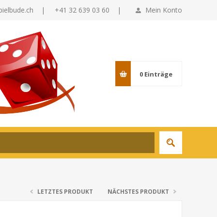
pielbude.ch
|
+41 32 639 03 60 |
Mein Konto
0
Einträge
LETZTES PRODUKT
NÄCHSTES PRODUKT