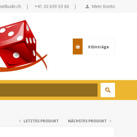
pielbude.ch
|
+41 32 639 03 60 |
Mein Konto
0
Einträge
LETZTES PRODUKT
NÄCHSTES PRODUKT