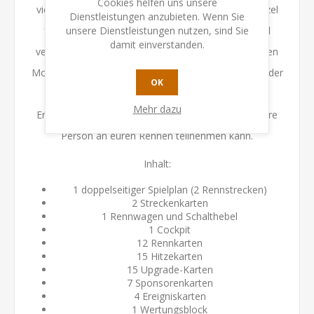
Cookies helfen uns unsere
vielen Schikanen einen ganz besonderen Nervenkitzel
Dienstleistungen anzubieten. Wenn Sie
unsere Dienstleistungen nutzen, sind Sie
für Spitzenpiloten. Erlebt die Rennsaison 1964 und
damit einverstanden.
verwendet die neuen Lufteinlass-Upgrades, um euren
Motor besser zu kühlen und die Herausforderungen der
OK
neuen Strecken zu meistern. Zudem enthält diese
Mehr dazu
Erweiterung zusätzliches Material, damit eine weitere
Person an euren Rennen teilnehmen kann.
Inhalt:
1 doppelseitiger Spielplan (2 Rennstrecken)
2 Streckenkarten
1 Rennwagen und Schalthebel
1 Cockpit
12 Rennkarten
15 Hitzekarten
15 Upgrade-Karten
7 Sponsorenkarten
4 Ereigniskarten
1 Wertungsblock