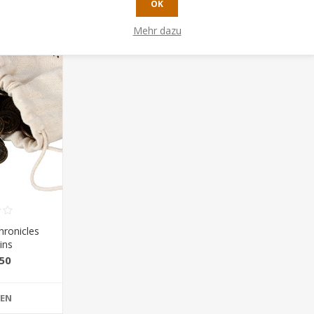
OK
Mehr dazu
hronicles
ins
50
FEN