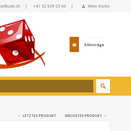
pielbude.ch
|
+41 32 639 03 60 |
Mein Konto
0
Einträge
LETZTES PRODUKT
NÄCHSTES PRODUKT