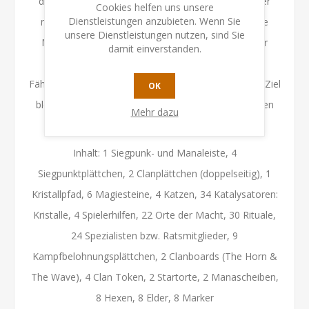
der Beginn einer neuen Ära. Mit dem Aufbruch einer
Cookies helfen uns unsere
Dienstleistungen anzubieten. Wenn Sie
neuen Himmelsrichtung gelangt verloren geglaubte
unsere Dienstleistungen nutzen, sind Sie
Magie über den Kristallpfad in das Land und mit ihr
damit einverstanden.
kommen auch zwei neue Clans mit besonderen
Fähigkeiten. Es gibt viel Neues zu erlernen, doch das Ziel
OK
bleibt bestehen: Kämpfe um den Platz am magischen
Mehr dazu
Thron!
Inhalt: 1 Siegpunk- und Manaleiste, 4
Siegpunktplättchen, 2 Clanplättchen (doppelseitig), 1
Kristallpfad, 6 Magiesteine, 4 Katzen, 34 Katalysatoren:
Kristalle, 4 Spielerhilfen, 22 Orte der Macht, 30 Rituale,
24 Spezialisten bzw. Ratsmitglieder, 9
Kampfbelohnungsplättchen, 2 Clanboards (The Horn &
The Wave), 4 Clan Token, 2 Startorte, 2 Manascheiben,
8 Hexen, 8 Elder, 8 Marker