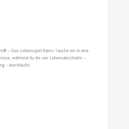
vo® – Das Lebensspiel Bärn» Tauche ein in eine
nisse, während du die vier Lebensabschnitte –
ng – durchläufst.