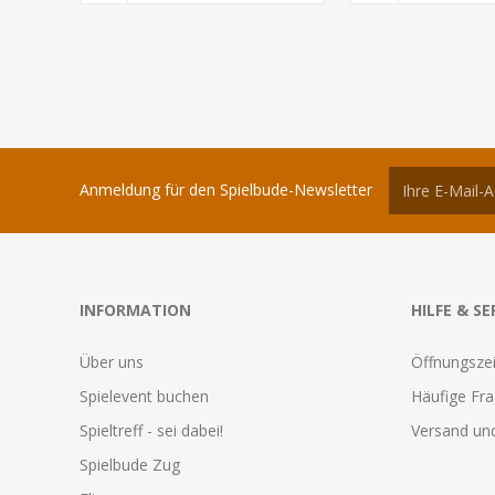
Anmeldung für den Spielbude-Newsletter
INFORMATION
HILFE & SE
Über uns
Öffnungszei
Spielevent buchen
Häufige Fr
Spieltreff - sei dabei!
Versand und
Spielbude Zug