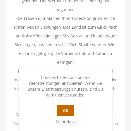
gelandet: Der Wettlauf um die Besiedelung hat
begonnen!
Die Frauen und Männer Ihrer Expedition gründen die
ersten beiden Siedlungen. Das Land ist zum Glück reich
an Rohstoffen. Sie legen Straßen an und bauen neue
Siedlungen, aus denen schließlich Städte werden. Wird
es Ihnen gelingen, die Vorherrschaft auf Catan zu
erringen?
Der Tauschhandel beherrscht das Geschehen. Von
Cookies helfen uns unsere
manchen Rohstoffen besitzen Sie reichlich, andere sind
Dienstleistungen anzubieten. Wenn Sie
knapp. Erz gegen Wolle, Ziegel gegen Holz - getauscht
unsere Dienstleistungen nutzen, sind Sie
damit einverstanden.
wird ganz nach den aktuellen Bauvorhaben.
Gehen Sie überlegt zu Werke! Gründen Sie Ihre
OK
Siedlungen an den richtigen Plätzen und tauschen Sie
Mehr dazu
Rohstoffe mit cleverer Hand, dann stehen Ihre Chancen