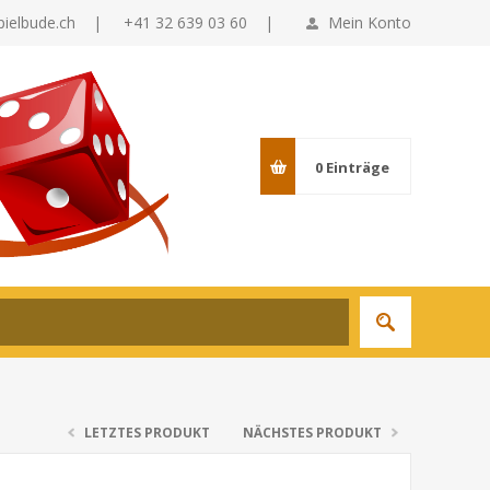
pielbude.ch
|
+41 32 639 03 60 |
Mein Konto
0
Einträge
LETZTES PRODUKT
NÄCHSTES PRODUKT