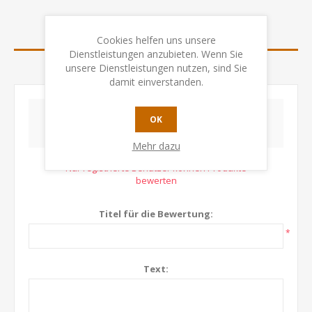
BEWERTUNGEN
Cookies helfen uns unsere
Dienstleistungen anzubieten. Wenn Sie
unsere Dienstleistungen nutzen, sind Sie
KONTAKTIEREN SIE UNS
damit einverstanden.
OK
SCHREIBEN SIE IHRE EIGENE BEWERTUNG
Mehr dazu
Nur registrierte Benutzer können Produkte
bewerten
Titel für die Bewertung:
*
Text: