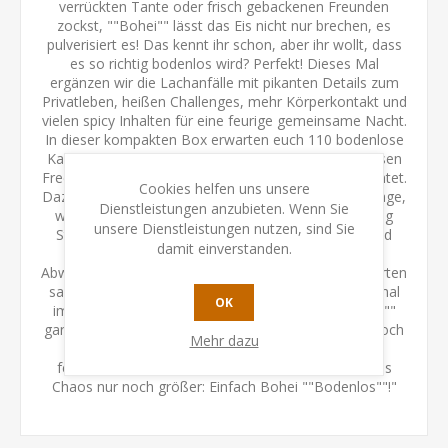
verrückten Tante oder frisch gebackenen Freunden
zockst, ""Bohei"" lässt das Eis nicht nur brechen, es
pulverisiert es! Das kennt ihr schon, aber ihr wollt, dass
es so richtig bodenlos wird? Perfekt! Dieses Mal
ergänzen wir die Lachanfälle mit pikanten Details zum
Privatleben, heißen Challenges, mehr Körperkontakt und
vielen spicy Inhalten für eine feurige gemeinsame Nacht.
In dieser kompakten Box erwarten euch 110 bodenlose
Karten, die eure Partynacht zur positivsten bodenlosen
Frechheit werden lassen, die ihr euch wünschen könntet.
Cookies helfen uns unsere
Dazu gibt’s - wie in der Basisvariante - eine Regelablage,
Dienstleistungen anzubieten. Wenn Sie
weil – nun ja – Chaos braucht immer noch ein wenig
unsere Dienstleistungen nutzen, sind Sie
Struktur, nicht wahr? Drei bekannte Kartenarten und
damit einverstanden.
eine besondere neue sorgen für jede Menge
Abwechslung! Dein Ziel im Auge behalten? Sieben Karten
sammeln. Klingt easy, oder? Aber wenn du dich einmal
OK
im Strudel von ""Bohei"" befindest, wird aus ""easy""
ganz schnell ein wilder Ritt! Wenn der Strudel dann noch
Mehr dazu
aus Cocktails, Weinschorle, Bier und sonstigen
feuchtfröhlichen Leckereien besteht - dann wird das
Chaos nur noch größer: Einfach Bohei ""Bodenlos""!"