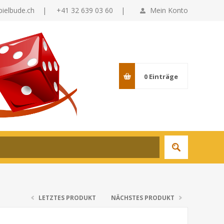
pielbude.ch
|
+41 32 639 03 60 |
Mein Konto
0
Einträge
LETZTES PRODUKT
NÄCHSTES PRODUKT