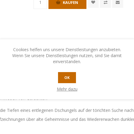
KAUFEN
Cookies helfen uns unsere Dienstleistungen anzubieten.
Wenn Sie unsere Dienstleistungen nutzen, sind Sie damit
einverstanden.
N
KONTAKTIEREN SIE UNS
OK
Mehr dazu
t umwoben von Gerüchten.
 die Tiefen eines entlegenen Dschungels auf der törichten Suche na
fzeichnungen über alte Geheimnisse und das Wiedererwachen dunkler 