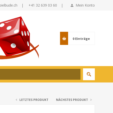
pielbude.ch
|
+41 32 639 03 60 |
Mein Konto
0
Einträge
LETZTES PRODUKT
NÄCHSTES PRODUKT