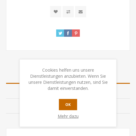
Cookies helfen uns unsere
Dienstleistungen anzubieten. Wenn Sie
ÜBERSICHT
unsere Dienstleistungen nutzen, sind Sie
damit einverstanden.
SPEZIFIKATION
OK
BEWERTUNGEN
Mehr dazu
KONTAKTIEREN SIE UNS