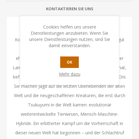
KONTAKTIEREN SIE UNS
Cookies helfen uns unsere
Seine Rückkehr hat die Welt ins Chaos gestürzt –
Dienstleistungen anzubieten. Wenn Sie
unsere Dienstleistungen nutzen, sind Sie
Kontinente sind zerbrochen und die Menschheit so gut
damit einverstanden.
wie ausgelöscht. Vom morastigen Grund des
ehemaligen Pazifik, der sich durch die Umwälzung der
OK
Landmassen in eine kümmerliche Pfütze verwandelt hat,
Mehr dazu
befehligt Tsukuyumi seine zerstörerische Armee der Oni.
Sie machen Jagd auf die letzten Überlebenden der alten
Welt und die neugeschaffenen Kreaturen, die erst durch
Tsukuyumi in die Welt kamen: evolutionär
weiterentwickelte Tierwesen, Mensch-Maschine-
Hybride. Ein erbitterter Kampf um die Vorherrschaft in
dieser neuen Welt hat begonnen – und der Schlachtruf