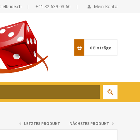
pielbude.ch
|
+41 32 639 03 60 |
Mein Konto
0
Einträge
LETZTES PRODUKT
NÄCHSTES PRODUKT