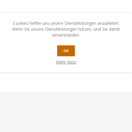
Cookies helfen uns unsere Dienstleistungen anzubieten.
Wenn Sie unsere Dienstleistungen nutzen, sind Sie damit
einverstanden.
N
KONTAKTIEREN SIE UNS
OK
Mehr dazu
… Niemand, der hier in Town77 wohnt, kann es ertragen, wenn Häuser 
glich zu errichten und denkt dabei gut darüber nach, welche Häuser 