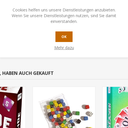
erigkeitsgraden
Cookies helfen uns unsere Dienstleistungen anzubieten.
idseitig nutzbar simple Regeln gepaart mit leicht taktischem Spiel
Wenn Sie unsere Dienstleistungen nutzen, sind Sie damit
ihum sucht sich jede Person einen Würfel aus und platziert ihn auf de
einverstanden.
auf dem Brett fordern. Wird eine Aufgabe erfüllt, kann die Karte aus
abenkarten als Punkte, ziehen neue Aufgabenkarten nach und beginnen
OK
Mehr dazu
N, HABEN AUCH GEKAUFT