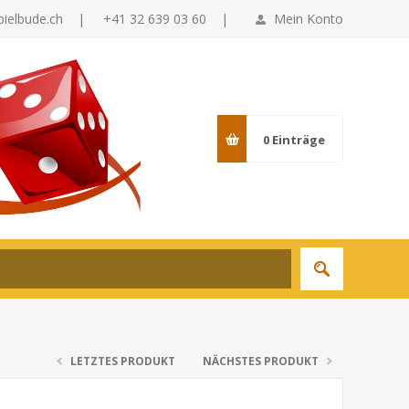
pielbude.ch
|
+41 32 639 03 60 |
Mein Konto
0
Einträge
LETZTES PRODUKT
NÄCHSTES PRODUKT