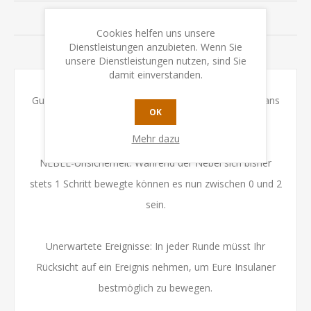
BEWERTUNGEN
Cookies helfen uns unsere
Dienstleistungen anzubieten. Wenn Sie
KONTAKTIEREN SIE UNS
unsere Dienstleistungen nutzen, sind Sie
damit einverstanden.
Guardians: Ihr spielt einen von 6 verfügbaren Guardians
OK
mit einer besonderen Eigenschaft (asynchron).
Mehr dazu
NEBEL-Unsicherheit: Während der Nebel sich bisher
stets 1 Schritt bewegte können es nun zwischen 0 und 2
sein.
Unerwartete Ereignisse: In jeder Runde müsst Ihr
Rücksicht auf ein Ereignis nehmen, um Eure Insulaner
bestmöglich zu bewegen.