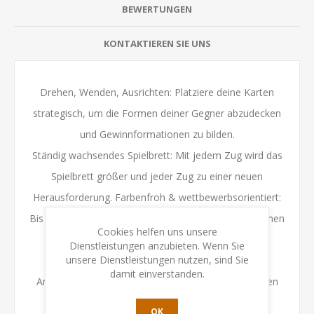
BEWERTUNGEN
KONTAKTIEREN SIE UNS
Drehen, Wenden, Ausrichten: Platziere deine Karten
strategisch, um die Formen deiner Gegner abzudecken
und Gewinnformationen zu bilden.
Ständig wachsendes Spielbrett: Mit jedem Zug wird das
Spielbrett größer und jeder Zug zu einer neuen
Herausforderung. Farbenfroh & wettbewerbsorientiert:
Bis zu 8 Spieler können mitmachen und einen taktischen
Cookies helfen uns unsere
Spieleabend voller Spaß erleben.
Dienstleistungen anzubieten. Wenn Sie
unsere Dienstleistungen nutzen, sind Sie
Vorausschauend denken: Jede Platzierung zählt.
damit einverstanden.
Analysiere, entwickle Strategien und optimiere deinen
Weg zum Sieg.
OK