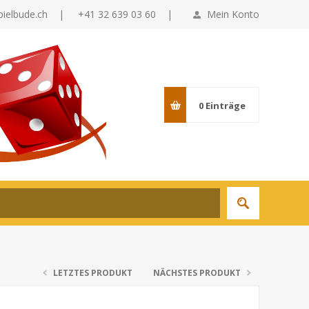
pielbude.ch
|
+41 32 639 03 60 |
Mein Konto
0
Einträge
LETZTES PRODUKT
NÄCHSTES PRODUKT