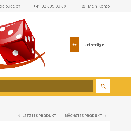
pielbude.ch
|
+41 32 639 03 60 |
Mein Konto
0
Einträge
LETZTES PRODUKT
NÄCHSTES PRODUKT