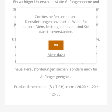
Ein wichtiger Unterschied ist die Gefangennahme und
das Wiedereinsetzen der Spielsteine. Dadurch werden
Cookies helfen uns unsere
diese im Verlauf des Spiels nicht weniger, so dass sich
Dienstleistungen anzubieten. Wenn Sie
jeder Zeit das Blatt für die Spieler wenden kann. Der
unsere Dienstleistungen nutzen, sind Sie
damit einverstanden.
zweite grundlegende Unterschied gegenüber dem
klassischen Schach ist die Beförderung der Spielsteine,
OK
mit der diese mehr Zugmöglichkeiten erhalten. Die
Spielsteine werden stärker und das Spiel attraktiver.
Mehr dazu
Dieses Spiel ist nicht nur für gute Schachspieler, die
neue Herausforderungen suchen, sondern auch für
Anfänger geeignet.
Produktdimensionen (B / T / H) in cm : 26.00 / 1.20 /
26.00