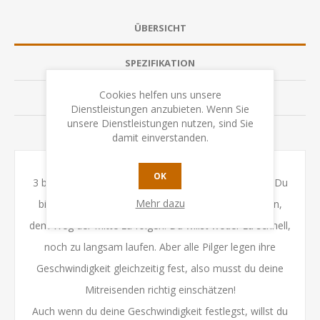
ÜBERSICHT
SPEZIFIKATION
Cookies helfen uns unsere
BEWERTUNGEN
Dienstleistungen anzubieten. Wenn Sie
unsere Dienstleistungen nutzen, sind Sie
KONTAKTIEREN SIE UNS
damit einverstanden.
OK
3 bis 8 Pilger steigen die Stufen zum Tempel hinauf. Du
Mehr dazu
bist einer von ihnen und musst streng darauf achten,
dem Weg der Mitte zu folgen: Du willst weder zu schnell,
noch zu langsam laufen. Aber alle Pilger legen ihre
Geschwindigkeit gleichzeitig fest, also musst du deine
Mitreisenden richtig einschätzen!
Auch wenn du deine Geschwindigkeit festlegst, willst du