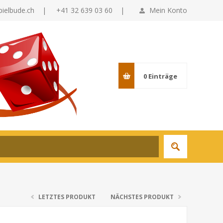
pielbude.ch
|
+41 32 639 03 60 |
Mein Konto
0
Einträge
LETZTES PRODUKT
NÄCHSTES PRODUKT